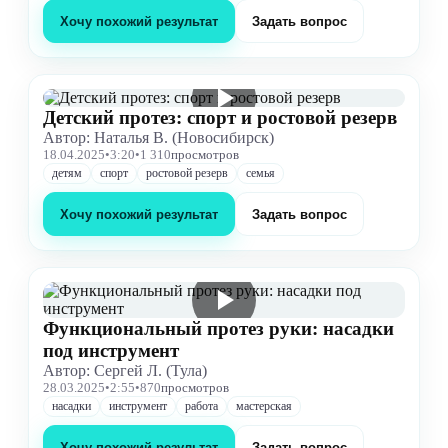
Хочу похожий результат
Задать вопрос
Детский протез: спорт и ростовой резерв
Автор: Наталья В. (Новосибирск)
18.04.2025
•
3:20
•
1 310
просмотров
детям
спорт
ростовой резерв
семья
Хочу похожий результат
Задать вопрос
Функциональный протез руки: насадки
под инструмент
Автор: Сергей Л. (Тула)
28.03.2025
•
2:55
•
870
просмотров
насадки
инструмент
работа
мастерская
Хочу похожий результат
Задать вопрос