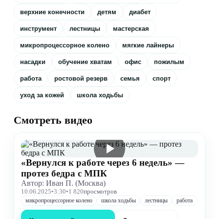
верхние конечности
детям
диабет
инструмент
лестницы
мастерская
микропроцессорное колено
мягкие лайнеры
насадки
обучение хватам
офис
пожилым
работа
ростовой резерв
семья
спорт
уход за кожей
школа ходьбы
Смотреть видео
«Вернулся к работе через 6 недель» —
протез бедра с МПК
Автор: Иван П. (Москва)
10.06.2025
•
3:30
•
1 820
просмотров
микропроцессорное колено
школа ходьбы
лестницы
работа