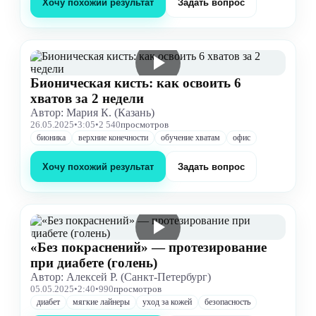
Хочу похожий результат
Задать вопрос
Бионическая кисть: как освоить 6
хватов за 2 недели
Автор: Мария К. (Казань)
26.05.2025
•
3:05
•
2 540
просмотров
бионика
верхние конечности
обучение хватам
офис
Хочу похожий результат
Задать вопрос
«Без покраснений» — протезирование
при диабете (голень)
Автор: Алексей Р. (Санкт-Петербург)
05.05.2025
•
2:40
•
990
просмотров
диабет
мягкие лайнеры
уход за кожей
безопасность