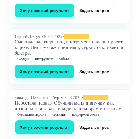
Хочу похожий результат
Задать вопрос
Сергей Л.
•
Тула
•
30.03.2025
•
Сменные адаптеры под инструмент спасли проект
в цехе. Инструктаж понятный, сервис откликается
быстро.
насадки
инструмент
работа
Хочу похожий результат
Задать вопрос
Зинаида П.
•
Екатеринбург
•
08.03.2025
•
Перестала падать. Обучили меня и внучку, как
правильно вставать и ходить по коврам и порогам.
безопасность дома
лестницы
поддержка семьи
Хочу похожий результат
Задать вопрос