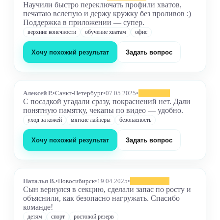
Научили быстро переключать профили хватов,
печатаю вслепую и держу кружку без проливов :)
Поддержка в приложении — супер.
верхние конечности
обучение хватам
офис
Хочу похожий результат
Задать вопрос
Алексей Р.
•
Санкт-Петербург
•
07.05.2025
•
С посадкой угадали сразу, покраснений нет. Дали
понятную памятку, чекапы по видео — удобно.
уход за кожей
мягкие лайнеры
безопасность
Хочу похожий результат
Задать вопрос
Наталья В.
•
Новосибирск
•
19.04.2025
•
Сын вернулся в секцию, сделали запас по росту и
объяснили, как безопасно нагружать. Спасибо
команде!
детям
спорт
ростовой резерв